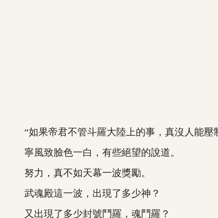
“如果帝君不管斗羅大陸上的事，真沒人能壓制
寧風致臉色一白，有些絕望的說道。
努力，真不如天幕一波獎勵。
武魂殿這一波，出現了多少神？
又出現了多少封號鬥羅，魂鬥羅？