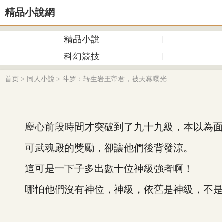
精品小說網
精品小說
科幻競技
首页
>
同人小說
>
斗罗：转生岩王帝君，被天幕曝光
塵心前段時間才突破到了九十九級，本以為面
可武魂殿的獎勵，卻讓他們後背發涼。
這可是一下子多出數十位神級強者啊！
哪怕他們沒有神位，神級，依舊是神級，不是