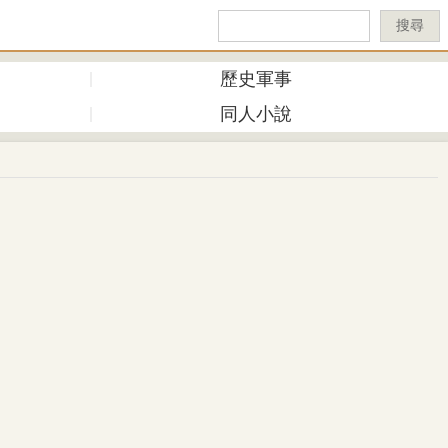
搜尋
歷史軍事
同人小說