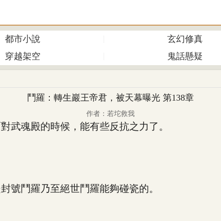
都市小說
玄幻修真
穿越架空
鬼話懸疑
鬥羅：轉生巖王帝君，被天幕曝光 第138章
作者：若坨救我
對武魂殿的時候，能有些反抗之力了。
封號鬥羅乃至絕世鬥羅能夠碰瓷的。