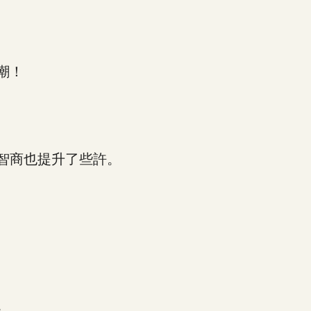
潮！
智商也提升了些許。
。