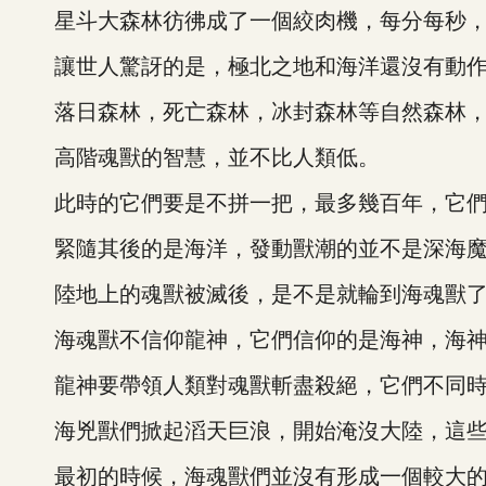
星斗大森林彷彿成了一個絞肉機，每分每秒，
讓世人驚訝的是，極北之地和海洋還沒有動
落日森林，死亡森林，冰封森林等自然森林，
高階魂獸的智慧，並不比人類低。
此時的它們要是不拼一把，最多幾百年，它們
緊隨其後的是海洋，發動獸潮的並不是深海魔鯨
陸地上的魂獸被滅後，是不是就輪到海魂獸
海魂獸不信仰龍神，它們信仰的是海神，海神
龍神要帶領人類對魂獸斬盡殺絕，它們不同時
海兇獸們掀起滔天巨浪，開始淹沒大陸，這些
最初的時候，海魂獸們並沒有形成一個較大的