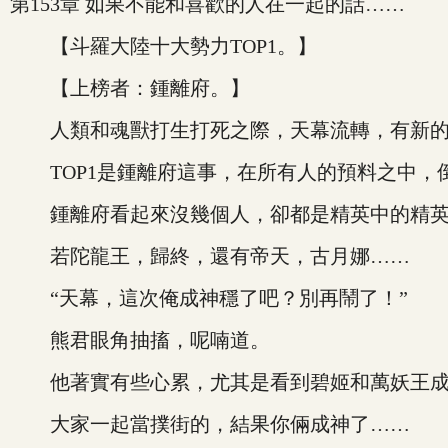
第153章 如果不能和喜歡的人在一起的話……
【斗羅大陸十大勢力TOP1。】
【上榜者：鍾離府。】
人類和魂獸打生打死之際，天幕流轉，有新的
TOP1是鍾離府這事，在所有人的預料之中，
鍾離府看起來沒幾個人，卻都是精英中的精
若陀龍王，歸終，還有帝天，古月娜……
“天幕，這次俺成神穩了吧？別再鬧了！”
熊君眼角抽搐，呢喃道。
他著實有些心累，尤其是看到碧姬和萬妖王成
大家一起當撲街的，結果你倆成神了……