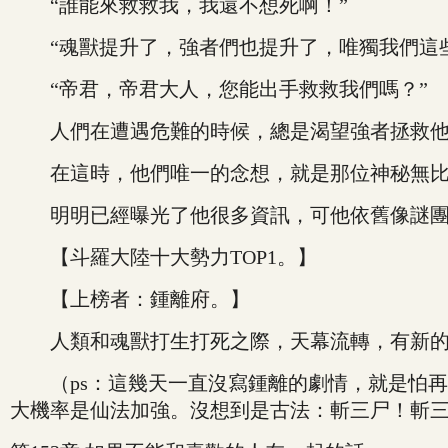
“誰能來救救我，我還不想死啊！”
“魂獸提升了，強者們也提升了，唯獨我們這些
“帝君，帝君大人，您能出手救救我們嗎？”
人們在遭遇危難的時候，總是渴望強者拯救他
在這時，他們唯一的念想，就是那位神秘無比
明明已經曝光了他很多資訊，可他依舊像謎團
【斗羅大陸十大勢力TOP1。】
【上榜者：鍾離府。】
人類和魂獸打生打死之際，天幕流轉，有新的
（ps：這幾天一直沒寫鍾離的劇情，就是怕再
大機率是仙法加強。沒想到是古法：斬三尸！斬