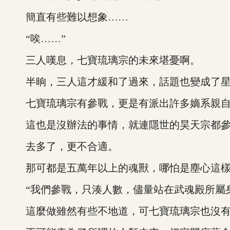
簡直有些難以想象……
“唉……”
三人嘆息，七寶琉璃宗的未來堪憂啊。
半晌，三人這才緩和了過來，話題也變成了星
七寶琉璃宗有參戰，更是有派出許多嫡系親自
這也是沒辦法的事情，就連隱世的昊天宗都參
去多了，更不合適。
那可都是五萬年以上的魂獸，哪怕是塵心這樣
“我們參戰，只湊人數，儘量站在武魂殿所屬身
這麼做雖然有些不地道，可七寶琉璃宗也沒有