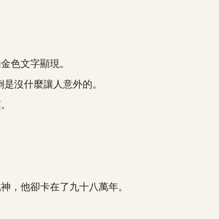
金色文字顯現。
倒是沒什麼讓人意外的。
英。
神，他卻卡在了九十八萬年。