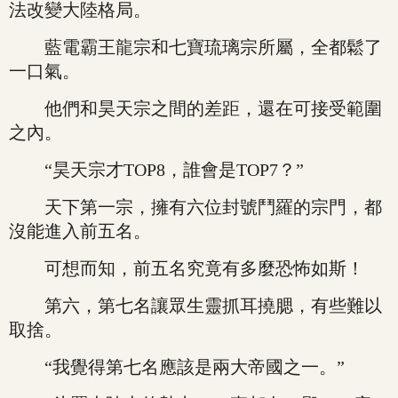
法改變大陸格局。
藍電霸王龍宗和七寶琉璃宗所屬，全都鬆了
一口氣。
他們和昊天宗之間的差距，還在可接受範圍
之內。
“昊天宗才TOP8，誰會是TOP7？”
天下第一宗，擁有六位封號鬥羅的宗門，都
沒能進入前五名。
可想而知，前五名究竟有多麼恐怖如斯！
第六，第七名讓眾生靈抓耳撓腮，有些難以
取捨。
“我覺得第七名應該是兩大帝國之一。”