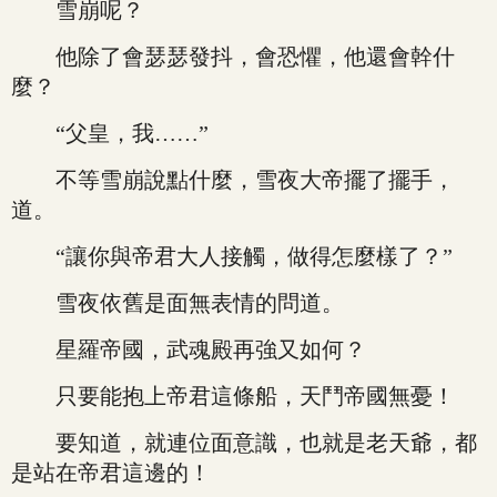
雪崩呢？
他除了會瑟瑟發抖，會恐懼，他還會幹什
麼？
“父皇，我……”
不等雪崩說點什麼，雪夜大帝擺了擺手，
道。
“讓你與帝君大人接觸，做得怎麼樣了？”
雪夜依舊是面無表情的問道。
星羅帝國，武魂殿再強又如何？
只要能抱上帝君這條船，天鬥帝國無憂！
要知道，就連位面意識，也就是老天爺，都
是站在帝君這邊的！