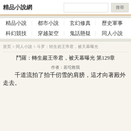
精品小說網
搜尋
精品小說
都市小說
玄幻修真
歷史軍事
科幻競技
穿越架空
鬼話懸疑
同人小說
首页
>
同人小說
>
斗罗：转生岩王帝君，被天幕曝光
鬥羅：轉生巖王帝君，被天幕曝光 第129章
作者：若坨救我
千道流拍了拍千仞雪的肩膀，這才向著殿外
走去。