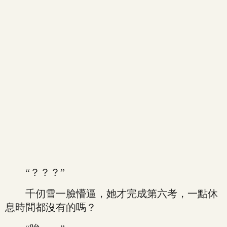
“？？？”
千仞雪一臉懵逼，她才完成第六考，一點休
息時間都沒有的嗎？