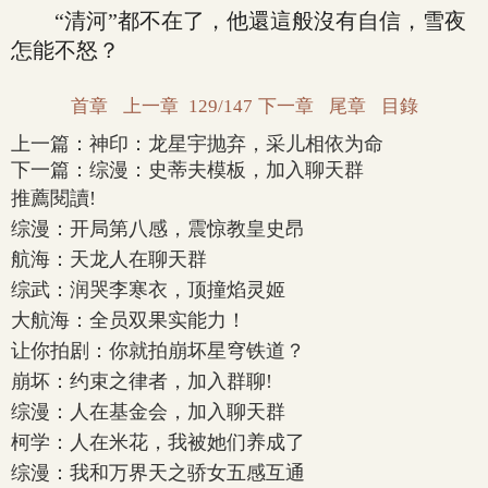
“清河”都不在了，他還這般沒有自信，雪夜
怎能不怒？
首章
上一章
129/147
下一章
尾章
目錄
上一篇：
神印：龙星宇抛弃，采儿相依为命
下一篇：
综漫：史蒂夫模板，加入聊天群
推薦閱讀!
综漫：开局第八感，震惊教皇史昂
航海：天龙人在聊天群
综武：润哭李寒衣，顶撞焰灵姬
大航海：全员双果实能力！
让你拍剧：你就拍崩坏星穹铁道？
崩坏：约束之律者，加入群聊!
综漫：人在基金会，加入聊天群
柯学：人在米花，我被她们养成了
综漫：我和万界天之骄女五感互通