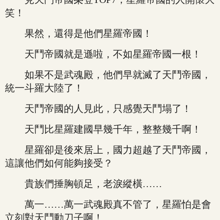
笑！
果然，還得是他們星羅帝國！
天鬥帝國就是遜啦，不如星羅帝國一根！
如果不是武魂殿，他們早就滅了天鬥帝國，
統一斗羅大陸了！
天鬥帝國的人見此，只感覺天鬥塌了！
天鬥比星羅建國早幾千年，整整幾千啊！
星羅卻是後來居上，國力超越了天鬥帝國，
這讓他們如何能夠接受？
貴族們捶胸頓足，老淚縱橫……
萬一……萬一武魂殿真不管了，星羅怕是會
立刻對天鬥動刀子啊！