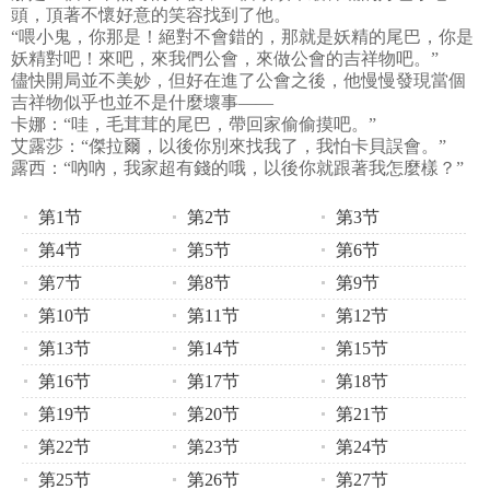
頭，頂著不懷好意的笑容找到了他。
“喂小鬼，你那是！絕對不會錯的，那就是妖精的尾巴，你是
妖精對吧！來吧，來我們公會，來做公會的吉祥物吧。”
儘快開局並不美妙，但好在進了公會之後，他慢慢發現當個
吉祥物似乎也並不是什麼壞事——
卡娜：“哇，毛茸茸的尾巴，帶回家偷偷摸吧。”
艾露莎：“傑拉爾，以後你別來找我了，我怕卡貝誤會。”
露西：“吶吶，我家超有錢的哦，以後你就跟著我怎麼樣？”
第1节
第2节
第3节
第4节
第5节
第6节
第7节
第8节
第9节
第10节
第11节
第12节
第13节
第14节
第15节
第16节
第17节
第18节
第19节
第20节
第21节
第22节
第23节
第24节
第25节
第26节
第27节