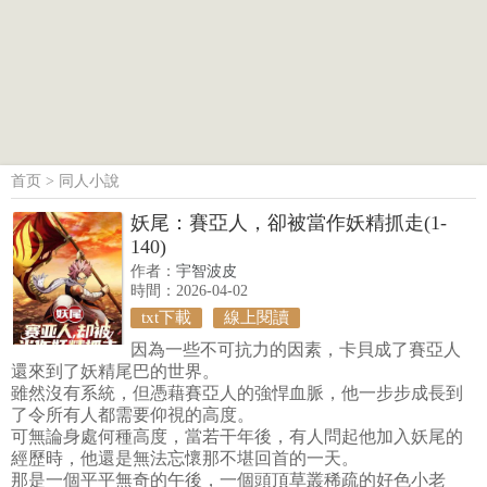
首页
>
同人小說
妖尾：賽亞人，卻被當作妖精抓走(1-
140)
作者：
宇智波皮
時間：2026-04-02
txt下載
線上閱讀
因為一些不可抗力的因素，卡貝成了賽亞人
還來到了妖精尾巴的世界。
雖然沒有系統，但憑藉賽亞人的強悍血脈，他一步步成長到
了令所有人都需要仰視的高度。
可無論身處何種高度，當若干年後，有人問起他加入妖尾的
經歷時，他還是無法忘懷那不堪回首的一天。
那是一個平平無奇的午後，一個頭頂草叢稀疏的好色小老