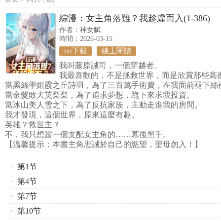
綜漫：女主角落難？我趁虛而入(1-386)
作者：
神女賦
時間：2026-03-15
txt下載
線上閱讀
我叫藤原誠司，一個穿越者。
我最喜歡的，不是拯救世界，而是欣賞那些高
當黑絲學姐霞之丘詩羽，為了三百萬手術費，在我面前褪下絲
當金髮敗犬英梨梨，為了追求夢想，跪下來求我投資。
當冰山美人雪之下，為了反抗家族，主動走進我的房間。
我才發現，這個世界，原來這麼有趣。
英雄？救世主？
不，我只想當一個支配女主角的……幕後黑手。
【溫馨提示：本書主角忠誠於自己的慾望，聖母勿入！】
第1节
第4节
第7节
第10节