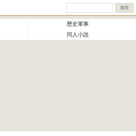
搜尋
歷史軍事
同人小說