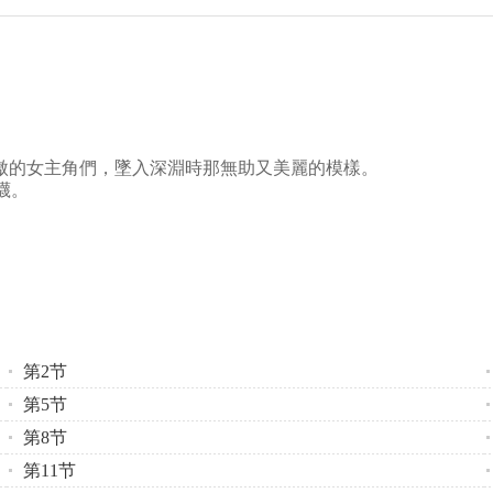
傲的女主角們，墜入深淵時那無助又美麗的模樣。
襪。
第2节
第5节
第8节
第11节