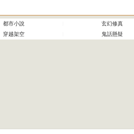
都市小說
玄幻修真
穿越架空
鬼話懸疑