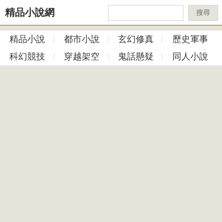
精品小說網
搜尋
精品小說
都市小說
玄幻修真
歷史軍事
科幻競技
穿越架空
鬼話懸疑
同人小說