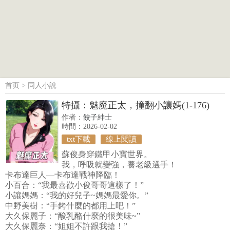
首页
>
同人小說
特攝：魅魔正太，撞翻小讓媽(1-176)
作者：
餃子紳士
時間：2026-02-02
txt下載
線上閱讀
蘇俊身穿鐵甲小寶世界。
我，呼吸就變強，養老級選手！
卡布達巨人—卡布達戰神降臨！
小百合：“我最喜歡小俊哥哥這樣了！”
小讓媽媽：“我的好兒子~媽媽最愛你。”
中野美樹：“手銬什麼的都用上吧！”
大久保麗子：“酸乳酪什麼的很美味~”
大久保麗奈：“姐姐不許跟我搶！”