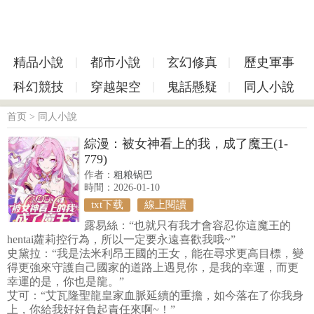
精品小說
都市小說
玄幻修真
歷史軍事
科幻競技
穿越架空
鬼話懸疑
同人小說
首页
>
同人小說
綜漫：被女神看上的我，成了魔王(1-
779)
作者：
粗粮锅巴
時間：2026-01-10
txt下载
線上閱讀
露易絲：“也就只有我才會容忍你這魔王的
hentai蘿莉控行為，所以一定要永遠喜歡我哦~”
史黛拉：“我是法米利昂王國的王女，能在尋求更高目標，變
得更強來守護自己國家的道路上遇見你，是我的幸運，而更
幸運的是，你也是龍。”
艾可：“艾瓦隆聖龍皇家血脈延續的重擔，如今落在了你我身
上，你給我好好負起責任來啊~！”