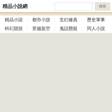
精品小說網
搜尋
精品小說
都市小說
玄幻修真
歷史軍事
科幻競技
穿越架空
鬼話懸疑
同人小說