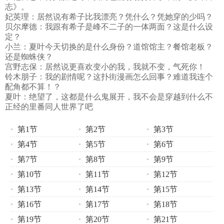
志》。
妃英理：居然说有希子比我漂亮？凭什么？凭她穿的少吗？
贝尔摩德：我跟有希子是峰不二子的一体两面？这是什么设
定？
小兰：夏叶今天切换的是什么身份？道馆馆主？餐馆老板？
还是蜘蛛侠？
宫野志保：居然说更喜欢变小的我，我就不变，气死你！
铃木朋子：我的剧情呢？这扑街漫画怎么回事？难道我连个
配角都不算！？
夏叶：绝望了，这都是什么鬼展开，我不会是穿越到什么不
正经的里番同人世界了吧
第1节
第2节
第3节
第4节
第5节
第6节
第7节
第8节
第9节
第10节
第11节
第12节
第13节
第14节
第15节
第16节
第17节
第18节
第19节
第20节
第21节