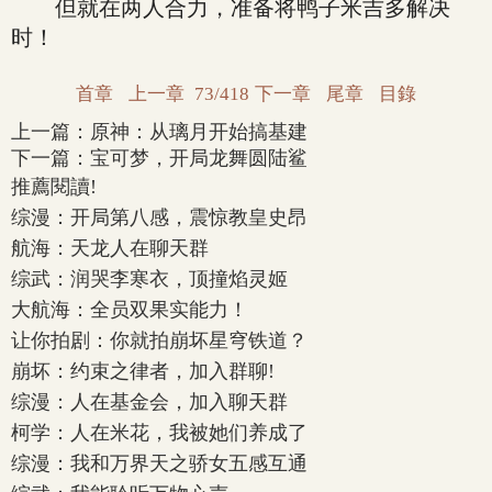
但就在两人合力，准备将鸭子米吉多解决
时！
首章
上一章
73/418
下一章
尾章
目錄
上一篇：
原神：从璃月开始搞基建
下一篇：
宝可梦，开局龙舞圆陆鲨
推薦閱讀!
综漫：开局第八感，震惊教皇史昂
航海：天龙人在聊天群
综武：润哭李寒衣，顶撞焰灵姬
大航海：全员双果实能力！
让你拍剧：你就拍崩坏星穹铁道？
崩坏：约束之律者，加入群聊!
综漫：人在基金会，加入聊天群
柯学：人在米花，我被她们养成了
综漫：我和万界天之骄女五感互通