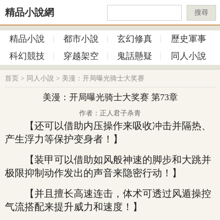
精品小說網
搜尋
精品小說
都市小說
玄幻修真
歷史軍事
科幻競技
穿越架空
鬼話懸疑
同人小說
首页
>
同人小說
>
美漫：开局曝光骑士大奖赛
美漫：开局曝光骑士大奖赛 第73章
作者：正人君子杀青
【还可以借助内压操作来吸收冲击并隔热、
产生浮力等保护变身者！】
【装甲可以借助如风般神速的脚步和大跳并
极限抑制动作发出的声音来隐密行动！】
【并且擅长高速连击，体术可透过风遁操控
气流搭配来提升威力和速度！】