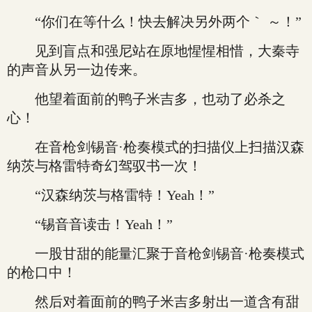
“你们在等什么！快去解决另外两个｀ ～！”
见到盲点和强尼站在原地惺惺相惜，大秦寺
的声音从另一边传来。
他望着面前的鸭子米吉多，也动了必杀之
心！
在音枪剑锡音·枪奏模式的扫描仪上扫描汉森
纳茨与格雷特奇幻驾驭书一次！
“汉森纳茨与格雷特！Yeah！”
“锡音音读击！Yeah！”
一股甘甜的能量汇聚于音枪剑锡音·枪奏模式
的枪口中！
然后对着面前的鸭子米吉多射出一道含有甜