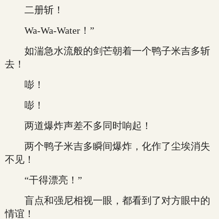
二册斩！
Wa-Wa-Water！”
如湍急水流般的剑芒朝着一个鸭子米吉多斩
去！
嘭！
嘭！
两道爆炸声差不多同时响起！
两个鸭子米吉多瞬间爆炸，化作了尘埃消失
不见！
“干得漂亮！”
盲点和强尼相视一眼，都看到了对方眼中的
情谊！