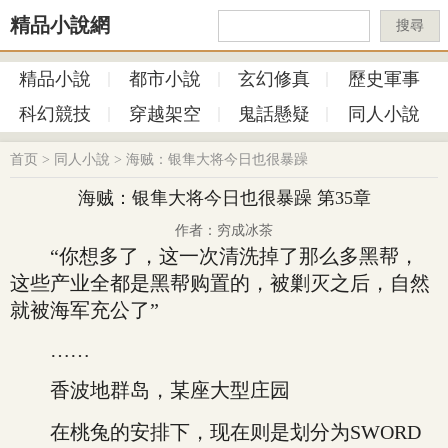
精品小說網
搜尋
精品小說
都市小說
玄幻修真
歷史軍事
科幻競技
穿越架空
鬼話懸疑
同人小說
首页
>
同人小說
>
海贼：银隼大将今日也很暴躁
海贼：银隼大将今日也很暴躁 第35章
作者：穷成冰茶
“你想多了，这一次清洗掉了那么多黑帮，
这些产业全都是黑帮购置的，被剿灭之后，自然
就被海军充公了”
……
香波地群岛，某座大型庄园
在桃兔的安排下，现在则是划分为SWORD