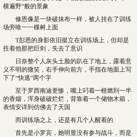
横遍野”般的景象
修恩像是一块破抹布一样，被人挂在了训练
场旁唯一一棵树上面
T彭恩的身影依旧挺立在训练场上，但却是
拄着他那把巨剑，失去了意识
日奈整个人灰头土脸的趴在了地上，露着意
义不明的微笑，右手伸向前方，手指在地面上写
下了“快逃”两个字
至于罗西南迪更惨，嘴上叼着一根燃到一半
的香烟，浑身破破烂烂，背靠着一个储物木箱，
表情安详到仿佛去了天国
而训练场之上，还是有几个人醒着的
首先是小罗宾，她明显没有参与战斗，而是