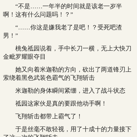
“不是……一年半的时间就是该老一岁半
啊！这有什么问题吗！？”
“……你这是嫌我老了是吧！？受死吧渣
男！”
桃兔祗园说着，手中长刀一横，无上大快刀
金毗罗耀眼夺目
她又向着米迦勒的方向，砍出了两道锋刃上
萦绕着黑色武装色霸气的飞翔斩击
米迦勒的身体瞬间紧绷，进入了战斗状态
祗园这家伙是真的要跟他动手啊！
飞翔斩击都带上霸气了！
于是丝毫不敢轻视，用了十成十的力量接下