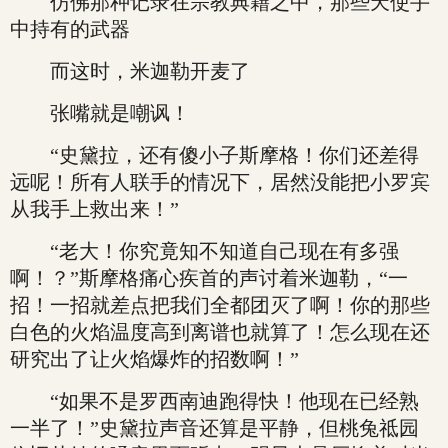
仿佛那种记录在宗教典籍之中，那些天使手
中持有的武器
而这时，米迦勒开麦了
张嘴就是嘲讽！
“史黛拉，还有傻小子斯摩格！你们还差得
远呢！所有人联手的情况下，居然没能把小罗宾
从我手上救出来！”
“老大！你究竟知不知道自己现在有多强
啊！？”斯摩格痛心疾首的声讨着米迦勒，“一
招！一招就差点把我们全都团灭了啊！你的那些
白色的火焰温度高到离谱也就算了！怎么现在还
研究出了让火焰爆炸的招数啊！”
“如果不是罗西南迪跑得快！他现在已经熟
一半了！”史黛拉声音还算是平静，但桃兔祗园