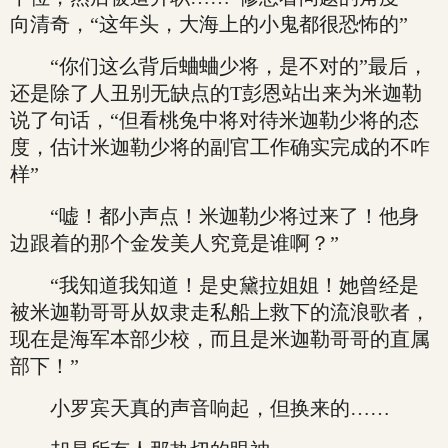
向清奇，“这年头，大海上的小鬼都很恐怖的”
“你们这么背后蛐蛐少将，是不对的”最后，
还是除了人丑别无缺点的T彭恩站出来为米迦勒
说了句话，“但看桃兔中将对待米迦勒少将的态
度，估计米迦勒少将的副官工作确实完成的不咋
样”
“嘘！都小声点！米迦勒少将过来了！他身
边跟着的那个金发美人究竟是谁啊？”
“我知道我知道！是史黛拉姐姐！她曾经是
被米迦勒哥哥从奴隶走私船上救下的流浪歌者，
现在是海军本部少校，而且是米迦勒哥哥的直属
部下！”
小罗宾天真的声音响起，但换来的……