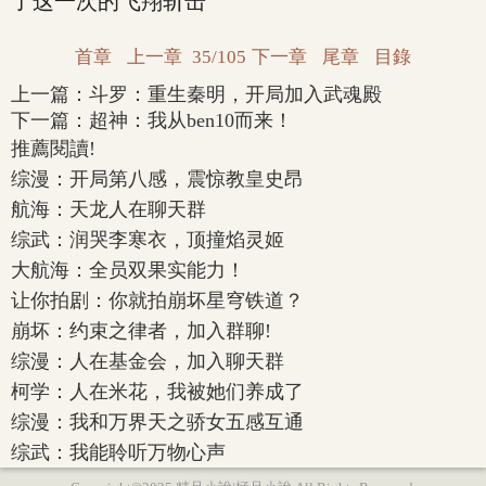
了这一次的飞翔斩击
首章
上一章
35/105
下一章
尾章
目錄
上一篇：
斗罗：重生秦明，开局加入武魂殿
下一篇：
超神：我从ben10而来！
推薦閱讀!
综漫：开局第八感，震惊教皇史昂
航海：天龙人在聊天群
综武：润哭李寒衣，顶撞焰灵姬
大航海：全员双果实能力！
让你拍剧：你就拍崩坏星穹铁道？
崩坏：约束之律者，加入群聊!
综漫：人在基金会，加入聊天群
柯学：人在米花，我被她们养成了
综漫：我和万界天之骄女五感互通
综武：我能聆听万物心声