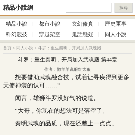
精品小說網
搜尋
精品小說
都市小說
玄幻修真
歷史軍事
科幻競技
穿越架空
鬼話懸疑
同人小說
首页
>
同人小說
>
斗罗：重生秦明，开局加入武魂殿
斗罗：重生秦明，开局加入武魂殿 第44章
作者：懒羊羊说服红太狼
想要借助武魂融合技，试着让寻疾得到更多
天使神装的认可……”
闻言，雄狮斗罗没好气的说道。
“大哥，你现在的想法可是落空了。
秦明武魂的品质，现在还差上一点点。