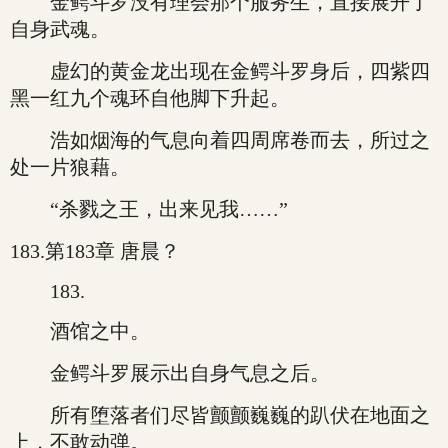
金鳄斗罗没有理会那个服务生，直接展开了
自身武魂。
虚幻的黄金龙出现在金鳄斗罗身后，四紫四
黑一红九个魂环自他脚下升起。
浩如烟海的气息向着四周席卷而去，所过之
处一片狼藉。
“杀戮之王，出来见我……”
183.第183章 唐晨？
183.
酒馆之中。
金鳄斗罗展示出自身气息之后。
所有堕落者们尽皆颤颤巍巍的趴伏在地面之
上，不敢动弹。