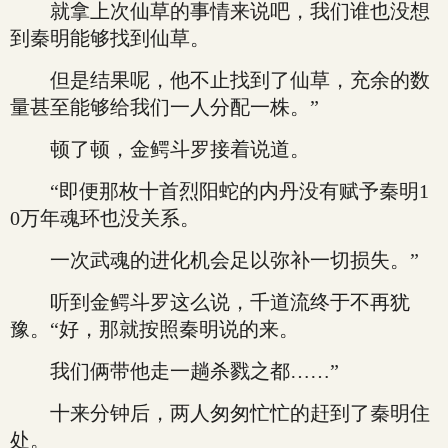
就拿上次仙草的事情来说吧，我们谁也没想
到秦明能够找到仙草。
但是结果呢，他不止找到了仙草，充余的数
量甚至能够给我们一人分配一株。”
顿了顿，金鳄斗罗接着说道。
“即便那枚十首烈阳蛇的内丹没有赋予秦明1
0万年魂环也没关系。
一次武魂的进化机会足以弥补一切损失。”
听到金鳄斗罗这么说，千道流终于不再犹
豫。“好，那就按照秦明说的来。
我们俩带他走一趟杀戮之都……”
十来分钟后，两人匆匆忙忙的赶到了秦明住
处。