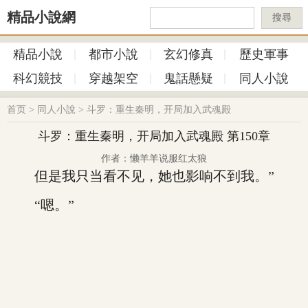
精品小說網
搜尋
精品小說
都市小說
玄幻修真
歷史軍事
科幻競技
穿越架空
鬼話懸疑
同人小說
首页
>
同人小說
>
斗罗：重生秦明，开局加入武魂殿
斗罗：重生秦明，开局加入武魂殿 第150章
作者：懒羊羊说服红太狼
但是我只当看不见，她也影响不到我。”
“嗯。”