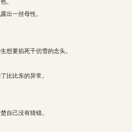
色。
露出一丝母性。
生想要掐死千仞雪的念头。
了比比东的异常。
楚自己没有猜错。