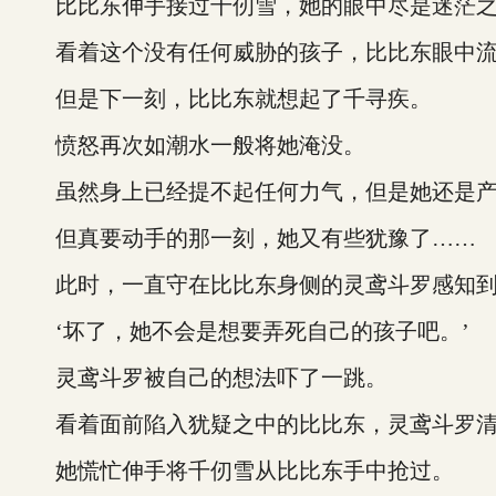
比比东伸手接过千仞雪，她的眼中尽是迷茫之
看着这个没有任何威胁的孩子，比比东眼中流
但是下一刻，比比东就想起了千寻疾。
愤怒再次如潮水一般将她淹没。
虽然身上已经提不起任何力气，但是她还是产
但真要动手的那一刻，她又有些犹豫了……
此时，一直守在比比东身侧的灵鸢斗罗感知到
‘坏了，她不会是想要弄死自己的孩子吧。’
灵鸢斗罗被自己的想法吓了一跳。
看着面前陷入犹疑之中的比比东，灵鸢斗罗清
她慌忙伸手将千仞雪从比比东手中抢过。