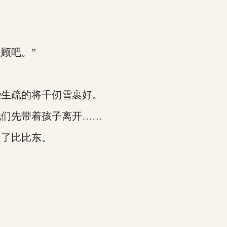
顾吧。”
生疏的将千仞雪裹好。
们先带着孩子离开……
了比比东。