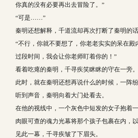
你真的没有必要再出去冒险了。”
“可是……”
秦明还想解释，千道流却再次打断了秦明的话
“不行，你就不要想了，你老老实实的呆在殿
过段时间，我会让你老师盯着你的！”
看着吃瘪的秦明，千寻疾笑眯眯的守在一旁
此时，就在秦明还想再说什么的时候，一阵纷
听到声音，秦明向着大门处看去。
在他的视线中，一个灰色中短发的女子抱着一
肉眼可查的魂力光幕将那个孩子包裹在内，以
见此一幕，千寻疾皱了下眉头。