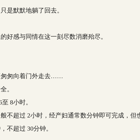
只是默默地躺了回去。
的好感与同情在这一刻尽数消磨殆尽。
匆匆向着门外走去……
全。
至 8小时。
超过 2小时，经产妇通常数分钟即可完成，但也
，不超过 30分钟。