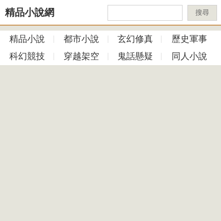
精品小說網
搜尋
精品小說
都市小說
玄幻修真
歷史軍事
科幻競技
穿越架空
鬼話懸疑
同人小說