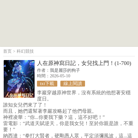
首页
>
科幻競技
人在原神寫日記，女兒找上門！(1-700)
作者：
我是麗莎的狗子
時間：2026-05-10
txt下載
線上閱讀
李巖穿越原神世界，沒有系統的他想著安穩
度日。
誰知女兒們來了了！
而且，她們還幫著李巖攻略起了他們母親。
神裡凌華：“你...你要我下藥？這，這不好吧！”
雷電影：“武道天賦逆天，你是我女兒！至於你親是誰，不重
要！”
納西達：“拳打大賢者，硬剛愚人眾，平定須彌風波，這...這