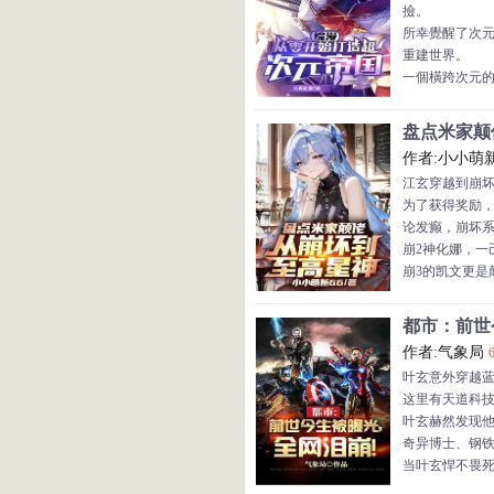
撿。
流螢：“芽衣的
所幸覺醒了次
花火：“沒錯，
重建世界。
雅。”
一個橫跨次元
雷電影：“等等
艦娘海軍陸戰
特遣隊進入戰
盘点米家颠佬
魔法少女準備因
作者:小小萌新
們，換上神威
江玄穿越到崩坏
萬界的科技與
为了获得奖励
我的文明橫亙
论发癫，崩坏
縱然從零開始
崩2神化娜，一
崩3的凯文更是
也要战胜崩坏
奥托主教不惜
都市：前世
骗，更是冲击
作者:气象局
就在万界以为
叶玄意外穿越
仙舟始皇帝，
这里有天道科
军团践行负创
叶玄赫然发现
达尔更是发颠
奇异博士、钢
当叶玄悍不畏
残破的身躯坠