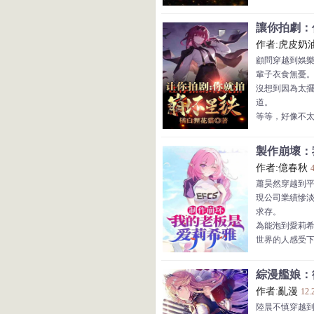
召唤功能：可
是一样
武将、谋臣和
讓你拍劇：你
签到功能：分
作者:虎皮奶
到生活用品应
顧問穿越到娛
正当林枫正在
輩子衣食無憂
天地异变，天
沒想到因為太
凡金榜题名者
道。
诸侯们疯狂了
等等，好像不
的人啊！
卡芙卡：聽我
製作崩壞：我
符玄：顧問，
作者:億春秋
停雲：恩公~
蕭昊然穿越到
太空喜劇，星
現公司業績慘
劇集的巨大空
求存。
得到大幅戲份
為能泡到愛莉
黑塔空間站的
世界的人感受
紛紛猜測是否
芙寧娜：“嗚嗚
致黯淡星讓純
托！”
貝洛伯格大戰
綜漫艦娘：
溫迪：“可惡的
作者:亂漫
12.
羅剎：“等等，
陸晨不慎穿越
有……我真不會