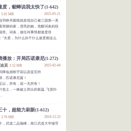
能编。”江离开始在日记内容半真半假的
度，貂蝉说我太快了(1-642)
返。
王
2025-05-21
5.01 MB
明星们的画风突变。
段羽睁开眼睛就发现自己被三国第一美
恋，被蜜姐戴绿帽？立刻嘉行，必须离
着简陋的家，漂亮的她，觉醒词条的段
报答。词条，做任何事情都速度倍
则你？给你生女儿，逼着你娶我是吧，黑
：“夫君，为什么你干什么速度都这么
借种，去父留子？这次不试管，我们直接
播放：开局匹诺康尼(1-272)
小迪莫
2025-02-04
3.52 MB
间降临崩铁宇宙以及提瓦特
情，匹诺康尼篇！
足以，所有，或一无所有！
片焦土，一株破土而出的新蕊..飞萤扑
束你漫长的梦..引领你归还清醒的世界
人生旅途的最后，我把这一点自视珍贵
十，超能力刷新(1-612)
的梦里，希望交给后世的无名客们。
蓝
2024-12-23
3.76 MB
即便没有意义，也总是要去做的。
十，武道二品巅峰，南江武道大学辅导
日登场！
，变作天上的太阳。”