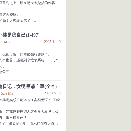
座孤岛之上，原来是大名鼎鼎的侠客
发展
你获得的所有增益事物，都将提升百
得逆天资质。
客岛？太玄经我来了！
【真理射程】，【无限掠夺】，【弑神
足中土，这才知晓，原来自己穿越的是
是我自己(1-497)
2025-11-10
.02 MB
我熟啊！蓉儿我来啦！
，我真不熟！
什么都没做，居然被强行穿越了。
九个世界，还碰到个垃圾系统，一点作
头。
较争气。
身的能力。
多的世界，就算都是挂件又能怎样。
编日记，女明星请自重(全本)
，一张卫生纸都有他的用处！
豪
2025-05-13
5.58 MB
致富！
外挂是娱乐日记本的江离很无语：“正经
多了，总会踩到屎！
，那我的外挂就是我自己！
虫，江离怀疑日记内容会被人看见，或
以这就是你们不思进取，等着抱大
布，那不得社死？
离看了一眼奖励机制，表示挂你看人真
正经。