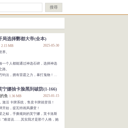
搜尋
开局选择酆都大帝(全本)
点
2025-05-30
2.15 MB
世界。
每一个人都能通过神选石碑，选择神选
之路。
万钧法，拥有雷霆之力，暴打鬼物！
模板，力拔山河，恐怖如斯！
传承，侵入他人梦境，诡异至极！
宁娜抽卡脸黑到破防(1-166)
飞的鱼
2025-01-15
1.36 MB
鬼属性的神选之物。
，激活 卡牌系统，售卖卡牌就变强！
牌开始，提瓦特画风骤变！
吸引无数诡异缠身，百鬼夜行，顷刻间
星之鲸，手撕规则的芙宁娜，芙卡洛斯
：“难道说……其实我才是那个人格，她
：“我选择酆都大帝，我还怕鬼？？？”