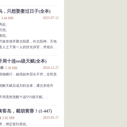
继续信奉永恒’的记者，雷电影如此回
请看正文。
最接近天理，但玩好卡牌可以超越天理！
乌，只想娶妻过日子(全本)
复活吧！我的姐姐！”
上
2025-07-11
3.44 MB
再起。
我懂得了世界真理，力量孱弱就只配当
可挡。
堪忧。
要疯狂打工抽卡！喜欢昏睡的摄像头已
万族首领齐聚太阳星，向太阳神、天地
登场的将是我荧傲天！
圣人之下第一人的扶光诉苦，求他出山
——
局十连sss级天赋(全本)
关怀、对各方遭遇深表遗憾、对此事将
肉串
2024-12-27
5.30 MB
双方理性对待！
怪物横行，秘境副本层出不穷，全民觉
聚太阳星，直接认主太阳神扶光，并请
觉醒天赋后成为职业者，通过杀怪升
，统御洪荒。
满是懊恼的笑意：
开局竟然觉醒十连SSS级天赋。
啊！”...
你可对任何事物进行附魔，增加词条，
消耗任何图纸或者材料
客岛，截胡黄蓉！(1-447)
你的生命值/法力值上限将会无限成长，
i
2025-05-17
2.82 MB
界，绑定签到系统。
你所经历的一切不确定事件，都将朝着