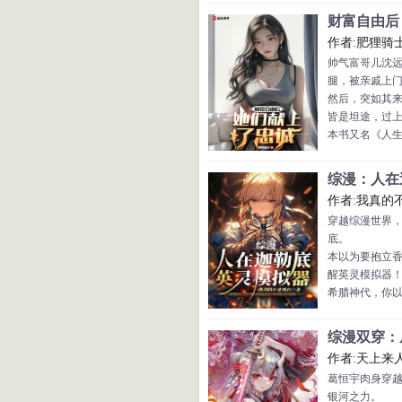
“叶玄一人，拯
财富自由后
“血肉之躯，比
作者:肥狸骑
“无叶玄！无蓝
帅气富哥儿沈
然而，当叶玄
腿，被亲戚上门逼
指。
然后，突如其来
以崩碎自身，
皆是坦途，过
全球哀恸，嘶
本书又名《人生
叶玄不是蓝星
豪》
随着他九世记
综漫：人在迦
作者:我真的
穿越综漫世界
底。
本以为要抱立
醒英灵模拟器
希腊神代，你
坠游星！
你是众神眷恋
综漫双穿：从
触碰的白月光
作者:天上来
崩坏世界，你是
葛恒宇肉身穿
坏兽基因，决战
银河之力。
冬木圣杯战争