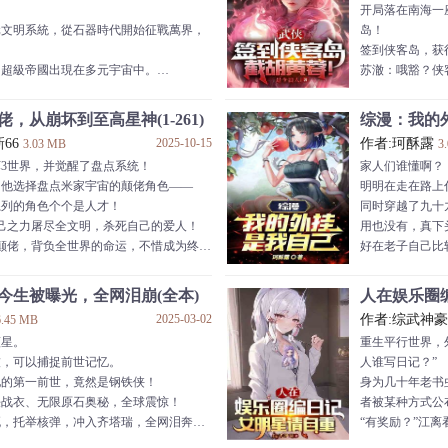
开局落在南海一
成長真讓人感慨，她太不容易了。”
有利于你的方向
元文明系統，從石器時代開始征戰萬界，
岛！
但我覺得她比起琪亞娜更喜歡愛莉希
【百倍增幅】：
签到侠客岛，获
倍。
的超級帝國出現在多元宇宙中。
苏澈：哦豁？侠
！你們
【元素之神】，
隊聽令，律者支援部隊就緒，迦勒底英靈
神功小成之后，
之力
鬥位置。
苏澈离开南海踏
，从崩坏到至高星神(1-261)
综漫：我的外挂
果律打擊，EVA已進入近地軌道，精靈
射雕世界。
66
2025-10-15
作者:珂酥露
3.03 MB
3
靈裝，碾碎敵人！！
苏澈：射雕？这
3世界，并觉醒了盘点系统！
家人们谁懂啊？
魔法在此匯聚，打造出真正的地上天國。
至于郭靖，抱歉
，他选择盘点米家宇宙的颠佬角色——
明明在走在路上
寰宇，超越次元。
......
系列的角色个个是人才！
同时穿越了九十
，我也將造我的城邦，在廢墟之上。
己之力屠尽全文明，杀死自己的爱人！
用也没有，真下
颠佬，背负全世界的命运，不惜成为终焉
好在老子自己比
。
可以互相共享自
布局五百年，算计无数，连崩坏神也要欺
同时穿越了那么
今生被曝光，全网泪崩(全本)
人在娱乐圈
虚数之树只为复活卡莲，为爱而颠佬！
就算是一条内裤
2025-03-02
作者:综武神
6.45 MB
这就是极限时，江玄微微一笑——
捡垃圾也能发家
蓝星。
重生平行世界，
为求长生创建九大仙舟杨帆天海，反物质
更何况，夜路走
技，可以捕捉前世记忆。
人谁写日记？”
神的意志毁灭无数文明，天才俱乐部的赞
既然系统没有用
他的第一前世，竟然是钢铁侠！
身为几十年老书
要毁灭
大佬夏彦们：所
铁战衣、无限原石奥秘，全球震惊！
者被某种方式公
死，托举核弹，冲入齐塔瑞，全网泪奔！
“有奖励？”江
落，无数人悲泣凝噎！
准，他可不是个