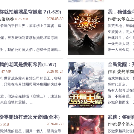
以兑换后世历史、小说故事里面出现过的
面对提出‘是否
ps：简介无力，
特殊人才；
答：“永恒只是
就拍崩壞星穹鐵道？(1-629)
我，稳健金
为日签、月签和年签，上到跨时代武器下
复活卡，启动！
油蛋糕卷
2026-05-30
作者:女帝在
6.26 MB
有尽有；
旅行日记：
樂發達的平行世界，原本榜上了富婆，這
洪荒天地，量劫
暗自积累实力，坐看天下诸侯争斗。谁料
我叫荧，那一天
。
巫族势大，无人
道金榜现世。
小丑！
擺爛，被系統強制要求拍攝崩壞星穹鐵
长此以往，众生
，可获得天道赐福，福缘无尽！
从现在开始，我
一众先天大能、
！
经死了！接下来
太對，我的公司藝人們，怎麼全是遊戲裡
唯一大日金乌、
……
主持大局。
說，乖乖在我懷裡睡覺。
太阳神扶光表示
的老闆是愛莉希雅(1-597)
全民觉醒：开
你這個大壞蛋！
对各方境况深切
2026-01-24
作者:烧烤羊
4.47 MB
持续关注、呼吁
平行世界成為愛莉希雅公司的員工，卻發
游戏降临现实，
間旅行等先導，成為文化霸權的帷幕。
若干年后。
淡，只能在璃月財團與黑塔集團的夾縫中
醒时代开启。
間，讓拍攝主線劇情的同時，優秀支線也
洪荒万族再度齐
所有人都可以在
。
他登天帝至尊位
希雅，他決定先拍攝《崩壞三》，讓這個
级，不断变强。
故事，大戰末日獸，超絕特效讓世界觀眾
对此太阳神扶光
下來自崩壞的震撼。
苏城穿越而来，
真的有這樣的世界。
“你们可是害苦了朕
嗚……姬子老師就這樣死了……可惡的奧
【超神附魔】：
愛戰神紛紛破防。
你的附魔不需要
可可
從零開始打造次元帝國(全本)
武侠：签到侠
奧托！讓琪亞娜受盡苦楚！”
【无限成长】：
2026-01-30
作者:是个浪人
27 MB
你們罵奧托就罵奧托，為什麼要打我？還
每秒钟提升10点
到毀滅後的藍星，開局一個人，裝備全靠
苏澈穿越武侠世
衝樹啊。”
【幸运启迪】：