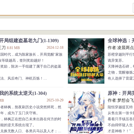
局组建盗墓老九门(1-1309)
全球神选：
三刀
2024-12-18
作者:凌晨两
8.81 MB
国时代，成为陈家族长，开局觉醒‘家族
苏橙穿越到平行
族等级越高，签到奖励越好！
诡异复苏。
的奖励，陈沐一手组建了属于自己的盗墓
天降神选石碑，
之物，觉醒修炼
正法、风后奇门、神机百炼！
有人选择了雷霆
箓、六库仙贼、拘灵遣将！
有人选择了项羽
手、神格面具、九重炼尸！
有人选择了梦境
的系统太逆天(1-304)
原神：开局芙
怪遍地！
......
2025-10-29
作者:梦想会
 MB
阀林立！
但千万不要选择
好者林枫，熬夜刷历史小说突然猝死，然
陆恒穿越提瓦特
了！陈家人人都会闪电奔雷拳？任老太爷
否则。
末年，成为了玉门关守将。
从售出第一张卡
”
修炼之时，将会
者，林枫正在想自己未来出路在何方的时
看着只手镇压吞
！沐爷的手下全体金光咒，强杀了六翅蜈
就会暴毙！
功能的逆天系统出现了。
不由得怀疑人生
不过苏橙不信邪
以兑换无数人口、各类兵马以及人才；
才是神格？！”
、精绝女王等：“九门之首又怎样？还不
......