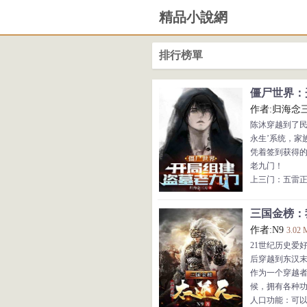
精品小說網
排行榜單
僵尸世界：开
作者:归海念
陈沐穿越到了民
永生’系统，家
凭着签到获得
老九门！
上三门：五雷
中三门：通天
下三门：双全
三国金榜：我
僵尸世界，鬼
作者:N9
3.02
摸金四门，军
21世纪历史爱
九叔：“开了眼
后穿越到东汉
连灰都没剩下！
作为一个穿越
陈钰楼：“恐怖
候，拥有各种
蚣！”
人口功能：可
尹心月、岳绮罗