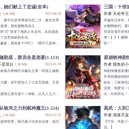
救了世界！”
“又没说日记不
，她们献上了忠诚(全本)
三国：十倍速
肩神明！”
道路上一去不复
士
2025-04-28
作者:天命帝
3.88 MB
星！”
于是乎，圈内女
远，家中生意停摆成为负二代，被女友劈
穿越东汉末年，
跪坐在星球废墟，伸出右手，强行打动响
热芭：“我是初
债，朋友都敬而远之......
女貂蝉捡到。看
开！”
的“叮”改变了他的人生走向，从此道路
羽决定倾尽所有
复原寰宇生命。
杨蜜：“我潜规
上了恣意放纵的生活。
增！】】】貂蝉
声恸哭！天道垂泪！
丝塞你嘴里。”
赢家，我有多个NPC》《我不只是神
快！”
的英雄，而是整个宇宙！
天仙：“我找你
忆曝光，地球时代断
一点
勒底，群员全是老婆(1-113)
原崩铁神剧情
不是瑶台
2025-01-19
作者:摸鱼的
1.30 MB
，林逸与青梅竹马藤丸立香一同加入迦勒
神剧情播放直播
开局就播放神剧
香大腿，却不想加入了少女互助裙，又觉
砂金：三枚筹码
！
流萤：我梦见一
以孱弱之身完成十二神炼，以凡人之力击
火，向死而生！
黄泉：愿死亡结
之人，亦是雅典娜追悔莫及，却再也无法
米哈伊尔：行遍
银河之力到弑神魔王(1-224)
高武：人到三
！
的火苗留在最深
人
2024-12-31
作者:海落天
2.06 MB
梅比乌斯捡来的“实验品”，容纳万千崩
铁尔南：有些事
越超神世界，取代葛小伦存在位格，成为
【宁安，年龄三
月球，最终在爱莉希雅怀中闭上双眼....
直至最后，星期
员。】
特异点，看着一位位万分熟悉的面孔，林
“我将飞上高空