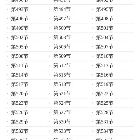
第493节
第494节
第495节
第496节
第497节
第498节
第499节
第500节
第501节
第502节
第503节
第504节
第505节
第506节
第507节
第508节
第509节
第510节
第511节
第512节
第513节
第514节
第515节
第516节
第517节
第518节
第519节
第520节
第521节
第522节
第523节
第524节
第525节
第526节
第527节
第528节
第529节
第530节
第531节
第532节
第533节
第534节