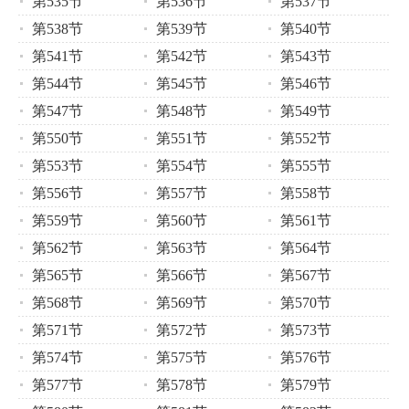
第535节
第536节
第537节
第538节
第539节
第540节
第541节
第542节
第543节
第544节
第545节
第546节
第547节
第548节
第549节
第550节
第551节
第552节
第553节
第554节
第555节
第556节
第557节
第558节
第559节
第560节
第561节
第562节
第563节
第564节
第565节
第566节
第567节
第568节
第569节
第570节
第571节
第572节
第573节
第574节
第575节
第576节
第577节
第578节
第579节