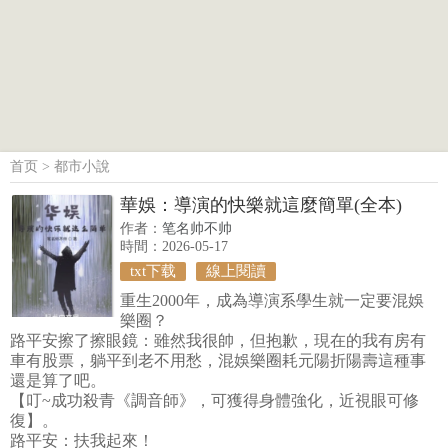
首页
>
都市小說
華娛：導演的快樂就這麼簡單(全本)
作者：
笔名帅不帅
時間：2026-05-17
txt下载
線上閱讀
重生2000年，成為導演系學生就一定要混娛
樂圈？
路平安擦了擦眼鏡：雖然我很帥，但抱歉，現在的我有房有
車有股票，躺平到老不用愁，混娛樂圈耗元陽折陽壽這種事
還是算了吧。
【叮~成功殺青《調音師》，可獲得身體強化，近視眼可修
復】。
路平安：扶我起來！