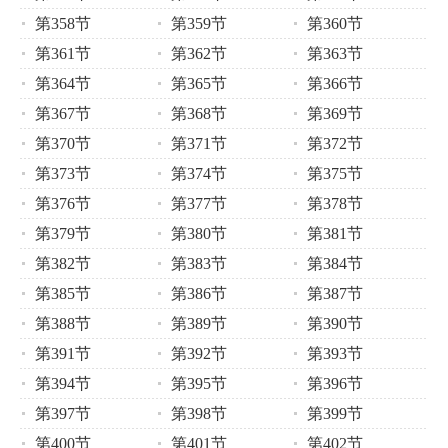
第358节
第359节
第360节
第361节
第362节
第363节
第364节
第365节
第366节
第367节
第368节
第369节
第370节
第371节
第372节
第373节
第374节
第375节
第376节
第377节
第378节
第379节
第380节
第381节
第382节
第383节
第384节
第385节
第386节
第387节
第388节
第389节
第390节
第391节
第392节
第393节
第394节
第395节
第396节
第397节
第398节
第399节
第400节
第401节
第402节