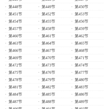
第448节
第449节
第450节
第451节
第452节
第453节
第454节
第455节
第456节
第457节
第458节
第459节
第460节
第461节
第462节
第463节
第464节
第465节
第466节
第467节
第468节
第469节
第470节
第471节
第472节
第473节
第474节
第475节
第476节
第477节
第478节
第479节
第480节
第481节
第482节
第483节
第484节
第485节
第486节
第487节
第488节
第489节
第490节
第491节
第492节