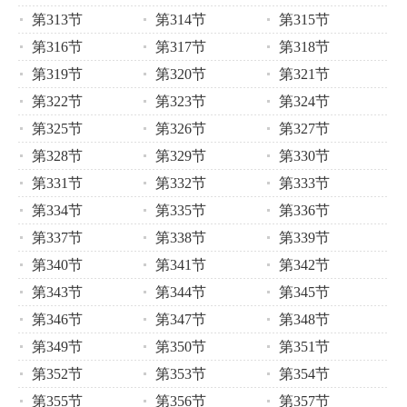
第313节
第314节
第315节
第316节
第317节
第318节
第319节
第320节
第321节
第322节
第323节
第324节
第325节
第326节
第327节
第328节
第329节
第330节
第331节
第332节
第333节
第334节
第335节
第336节
第337节
第338节
第339节
第340节
第341节
第342节
第343节
第344节
第345节
第346节
第347节
第348节
第349节
第350节
第351节
第352节
第353节
第354节
第355节
第356节
第357节