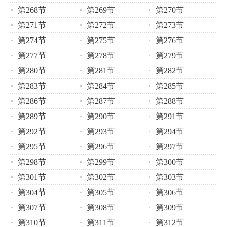
第268节
第269节
第270节
第271节
第272节
第273节
第274节
第275节
第276节
第277节
第278节
第279节
第280节
第281节
第282节
第283节
第284节
第285节
第286节
第287节
第288节
第289节
第290节
第291节
第292节
第293节
第294节
第295节
第296节
第297节
第298节
第299节
第300节
第301节
第302节
第303节
第304节
第305节
第306节
第307节
第308节
第309节
第310节
第311节
第312节