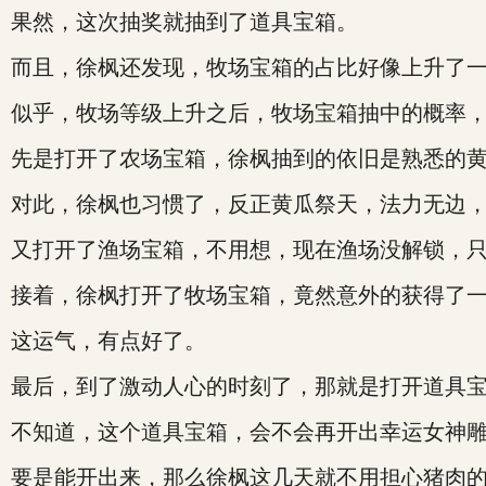
果然，这次抽奖就抽到了道具宝箱。
而且，徐枫还发现，牧场宝箱的占比好像上升了
似乎，牧场等级上升之后，牧场宝箱抽中的概率
先是打开了农场宝箱，徐枫抽到的依旧是熟悉的
对此，徐枫也习惯了，反正黄瓜祭天，法力无边
又打开了渔场宝箱，不用想，现在渔场没解锁，只
接着，徐枫打开了牧场宝箱，竟然意外的获得了
这运气，有点好了。
最后，到了激动人心的时刻了，那就是打开道具
不知道，这个道具宝箱，会不会再开出幸运女神
要是能开出来，那么徐枫这几天就不用担心猪肉