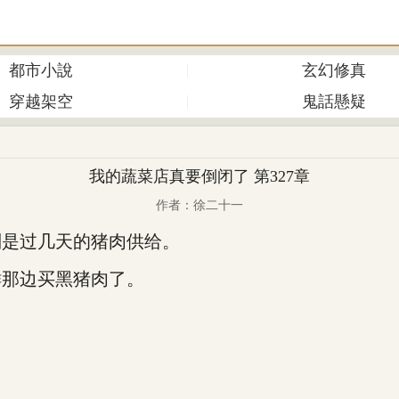
都市小說
玄幻修真
穿越架空
鬼話懸疑
我的蔬菜店真要倒闭了 第327章
作者：徐二十一
则是过几天的猪肉供给。
鲜那边买黑猪肉了。