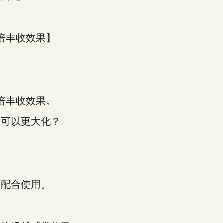
倍丰收效果】
。
倍丰收效果。
是可以更大化？
，配合使用。