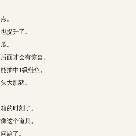
一点。
，也提升了。
黄瓜。
，后面才会有惊喜。
能抽中1级鲢鱼。
一头大肥猪。
宝箱的时刻了。
雕像这个道具。
的问题了。