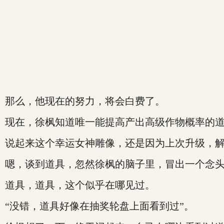
那么，他现在的努力，将会白费了。
现在，徐枫知道唯一能提高产出高级作物概率的
说起来这个幸运女神雕像，还是因为上次升级，
嗯，谈到道具，忽然徐枫的脑子里，冒出一个念
道具，道具，这个似乎在哪见过。
“没错，道具好像在抽奖轮盘上面看到过”。