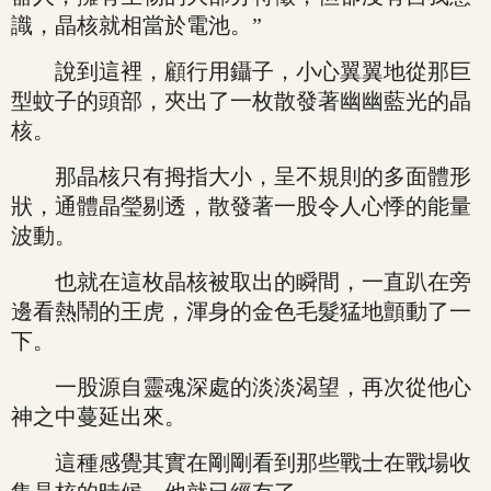
識，晶核就相當於電池。”
說到這裡，顧行用鑷子，小心翼翼地從那巨
型蚊子的頭部，夾出了一枚散發著幽幽藍光的晶
核。
那晶核只有拇指大小，呈不規則的多面體形
狀，通體晶瑩剔透，散發著一股令人心悸的能量
波動。
也就在這枚晶核被取出的瞬間，一直趴在旁
邊看熱鬧的王虎，渾身的金色毛髮猛地顫動了一
下。
一股源自靈魂深處的淡淡渴望，再次從他心
神之中蔓延出來。
這種感覺其實在剛剛看到那些戰士在戰場收