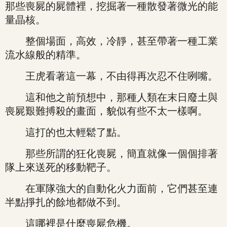
那些喪屍的屍體裡，挖掘著一種散發著微光的能
量晶核。
整個場面，高效，冷靜，甚至帶著一種工業
流水線般的精準。
王虎看著這一幕，不由得再次忍不住咧嘴。
這和他之前預想中，那種人類在末日廢土與
喪屍艱難搏殺的畫面，貌似有些不太一樣啊。
這打的也太輕鬆了點。
那些所謂的狂化喪屍，簡直就像一個個排著
隊上來送死的移動靶子。
在軍隊強大的自動化火力面前，它們甚至連
半點掙扎的餘地都做不到。
這哪裡是什麼喪屍危機。