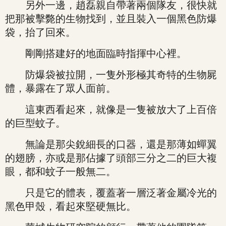
另外一邊，趙磊親自帶著兩個隊友，很快就
把那被擊斃的生物找到，並且裝入一個黑色防爆
袋，抬了回來。
剛剛搭建好的地面臨時指揮中心裡。
防爆袋被拉開，一隻外形極其奇特的生物屍
體，暴露在了眾人面前。
這東西看起來，就像是一隻被放大了上百倍
的巨型蚊子。
無論是那尖銳細長的口器，還是那薄如蟬翼
的翅膀，亦或是那佔據了頭部三分之二的巨大複
眼，都和蚊子一般無二。
只是它的體表，覆蓋著一層泛著金屬冷光的
黑色甲殼，看起來堅硬無比。