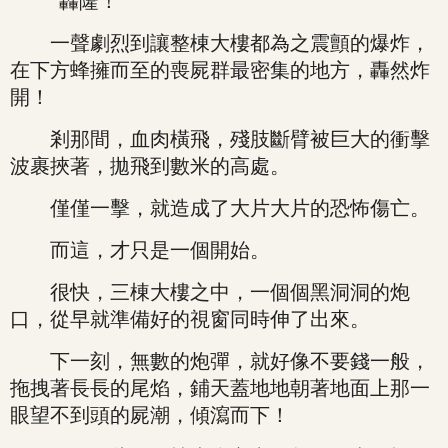
“轟隆！”
一聲劇烈到讓整棟大樓都為之震顫的爆炸，
在下方蜂擁而至的喪屍群最密集的地方，轟然炸
開！
剎那間，血肉橫飛，殘肢斷臂被巨大的衝擊
波裹挾著，拋飛到數米的高處。
僅僅一擊，就造成了大片大片的恐怖傷亡。
而這，才只是一個開始。
很快，三棟大樓之中，一個個黑洞洞的炮
口，從早就準備好的視窗同時伸了出來。
下一刻，無數的炮彈，就好像不要錢一般，
拖拽著長長的尾焰，鋪天蓋地地朝著地面上那一
眼望不到頭的屍潮，傾瀉而下！