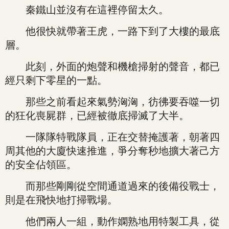
秦鐵山並沒有在這裡停留太久。
他很快就帶著王虎，一路下到了大樓的最底
層。
此刻，外面的炮聲和機槍掃射的聲音，都已
經只剩下零星的一點。
那些之前看起來氣勢洶洶，彷彿要吞噬一切
的狂化喪屍群，已經被徹底掃滅了大半。
一隊隊特戰隊員，正在交替掩護著，朝著四
周其他的大廈快速推進，爭分奪秒地擴大著己方
的安全佔領區。
而那些剛剛從空間通道過來的後備役戰士，
則是在飛快地打掃戰場。
他們兩人一組，動作嫻熟地用特製工具，從