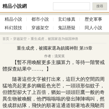
精品小說網
搜尋
精品小說
都市小說
玄幻修真
歷史軍事
科幻競技
穿越架空
鬼話懸疑
同人小說
首页
>
穿越架空
>
重生成虎，被国家选为镇国神兽
重生成虎，被國家選為鎮國神獸 第19章
作者：流笑笑
【暫不用喚醒更多主腦算力，等待一階警戒
體探查結果中……。】
隨著這些文字被打出來，這巨大的空間四周
猛地亮起更多的幽藍色光芒，一頭頭形似蚊子，
但體型卻大了上百倍，猶如一頭頭巨鷹一般的奇
異生物被喚醒，他們嗡嗡嗡的發出陣陣鳴叫，然
後成群結隊，飛快的順著這通道朝著地表飛馳而