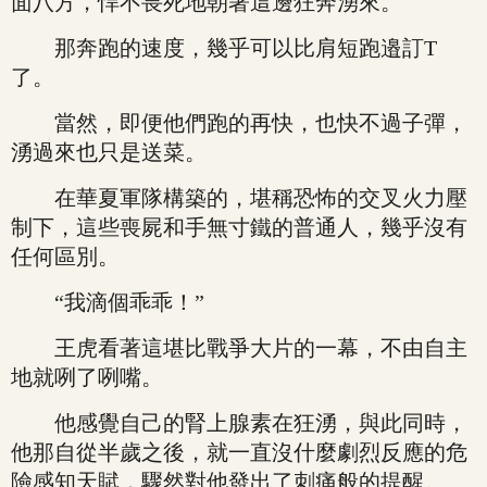
面八方，悍不畏死地朝著這邊狂奔湧來。
那奔跑的速度，幾乎可以比肩短跑邉訂T
了。
當然，即便他們跑的再快，也快不過子彈，
湧過來也只是送菜。
在華夏軍隊構築的，堪稱恐怖的交叉火力壓
制下，這些喪屍和手無寸鐵的普通人，幾乎沒有
任何區別。
“我滴個乖乖！”
王虎看著這堪比戰爭大片的一幕，不由自主
地就咧了咧嘴。
他感覺自己的腎上腺素在狂湧，與此同時，
他那自從半歲之後，就一直沒什麼劇烈反應的危
險感知天賦，驟然對他發出了刺痛般的提醒。