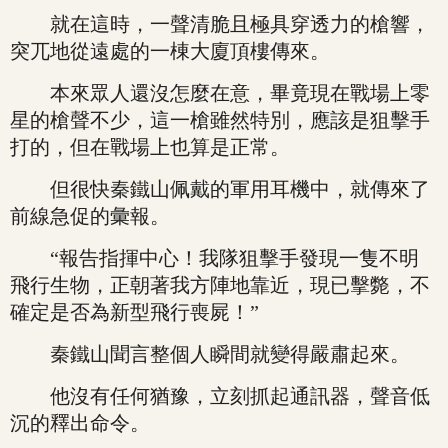
就在這時，一聲清脆且極具穿透力的槍響，
突兀地從遠處的一棟大廈頂樓傳來。
本來眾人還沒怎麼在意，畢竟現在戰場上零
星的槍聲不少，這一槍雖然特別，應該是狙擊手
打的，但在戰場上也算是正常。
但很快秦鐵山佩戴的軍用耳機中，就傳來了
前線急促的彙報。
“報告指揮中心！我隊狙擊手發現一隻不明
飛行生物，正朝著我方陣地靠近，現已擊斃，不
確定是否為新型飛行喪屍！”
秦鐵山聞言整個人瞬間就變得嚴肅起來。
他沒有任何猶豫，立刻抓起通訊器，聲音低
沉的釋出命令。