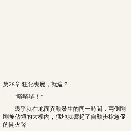
第28章 狂化喪屍，就這？
“噠噠噠！”
幾乎就在地面異動發生的同一時間，兩側剛
剛被佔領的大樓內，猛地就響起了自動步槍急促
的開火聲。