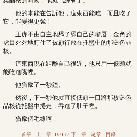
集晶核的時候，他就已經有了。
他的本能在告訴他，這東西能吃，而且吃了
它，能變得更強！
王虎不由自主地舔了舔自己的嘴唇，金色的
虎目死死地盯住了被顧行放在托盤中的那藍色晶
核。
這東西現在距離自己很近，他只用一低頭就
能吃進嘴裡。
他猶豫了一秒鐘。
然後，下一秒他就直接低頭一口將那枚藍色
晶核從托盤中捲走，吞進了肚子裡。
猶豫個毛線啊！
首章
上一章
19/117
下一章
尾章
目錄