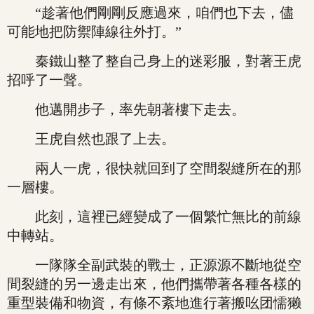
“趁著他們剛剛反應過來，咱們也下去，儘
可能地把防禦陣線往外打。”
秦鐵山整了整自己身上的迷彩服，對著王虎
招呼了一聲。
他邁開步子，率先朝著樓下走去。
王虎自然也跟了上去。
兩人一虎，很快就回到了空間裂縫所在的那
一層樓。
此刻，這裡已經變成了一個繁忙無比的前線
中轉站。
一隊隊全副武裝的戰士，正源源不斷地從空
間裂縫的另一邊走出來，他們攜帶著各種各樣的
重型裝備和物資，有條不紊地進行著搬吆团懦獭