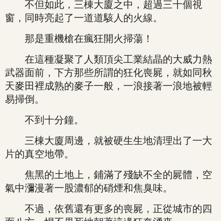
不但如此，三棟大廈之中，超過三十個視
窗，同時亮起了一道道駭人的火線。
那是重機槍在瘋狂開火掃蕩！
在這種凝聚了人類頂尖工業結晶的大威力熱
武器面前，下方那些所謂的狂化喪屍，就如同秋
天麥田裡成熟的麥子一般，一浪接著一浪地被輕
易掃倒。
不到十分鐘。
三棟大廈周邊，就被硬生生地清理出了一大
片的真空地帶。
焦黑的土地上，鋪滿了殘缺不全的屍體，空
氣中瀰漫著一股濃郁的硝煙和焦臭味。
不過，依舊還有更多的喪屍，正從城市的四