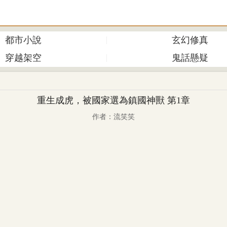
都市小說
玄幻修真
穿越架空
鬼話懸疑
重生成虎，被國家選為鎮國神獸 第1章
作者：流笑笑