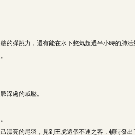
牆的彈跳力，還有能在水下憋氣超過半小時的肺活
候。
脈深處的威壓。
園。
漂亮的尾羽，見到王虎這個不速之客，頓時發出