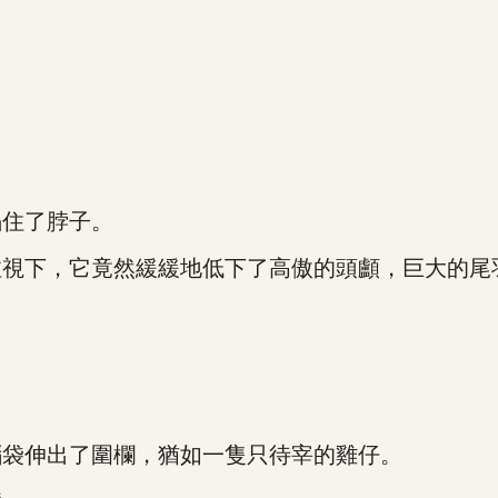
住了脖子。
下，它竟然緩緩地低下了高傲的頭顱，巨大的尾
袋伸出了圍欄，猶如一隻只待宰的雞仔。