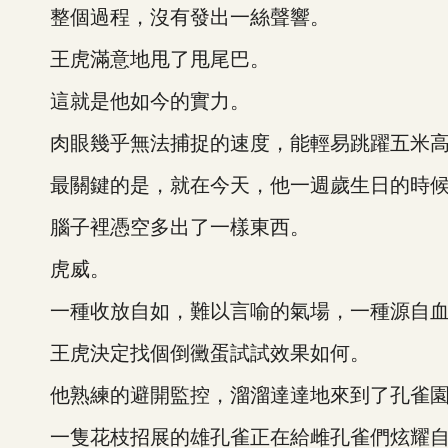
整個過程，沒有發出一絲聲響。
王虎滿意地甩了甩尾巴。
這就是他如今的實力。
肉眼幾乎無法捕捉的速度，能輕易跳躍五米高
最關鍵的是，就在今天，他一週歲生日的時
腦子裡憑空多出了一樣東西。
虎威。
一種收放自如，難以言喻的氣場，一種源自血
王虎決定找個倒黴蛋試試效果如何。
他熟練的避開監控，溜溜達達地來到了孔雀
一隻花枝招展的雄孔雀正在給雌孔雀們炫耀自己