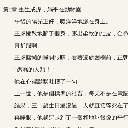
第1章 重生成虎，躺平在動物園
午後的陽光正好，暖洋洋地灑在身上。
王虎懶散地翻了個身，露出柔軟的肚皮，金色
真舒服啊。
王虎慵懶的睜開眼睛，看著遠處圍欄前，正朝著
“愚蠢的人類！”
他在心裡默默吐糟了一句。
上一世，他是個標準的社畜，每天不是在電腦
結果，三十歲生日還沒過，人就直接猝死在了
再睜眼，他就穿越到了一個和地球很像的平行