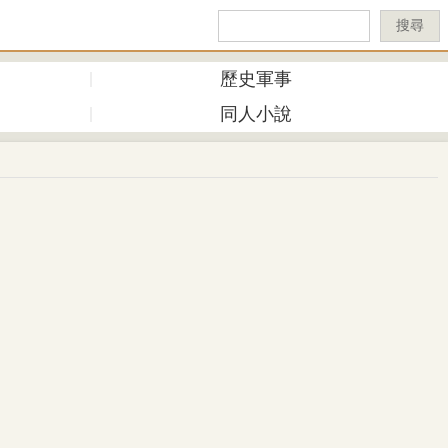
搜尋
歷史軍事
同人小說