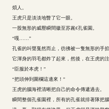
煩人。
王虎只是淡淡地瞥了它一眼。
一股無形的威壓瞬間徽至苏麄€孔雀園。
“嘎……”
孔雀的叫聲戛然而止，彷彿被一隻無形的手掐
它渾身的羽毛都炸了起來，然後，在王虎的注視
“臣服於本虎！”
“把頭伸到圍欄這邊來！”
王虎的腦海裡清晰把自己的命令傳遞過去。
瞬間整個孔雀園裡，所有的孔雀就排著隊把腦