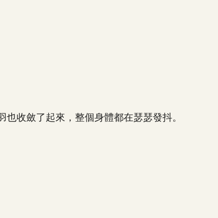
羽也收斂了起來，整個身體都在瑟瑟發抖。