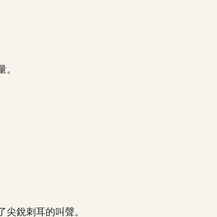
量。
了尖銳刺耳的叫聲。