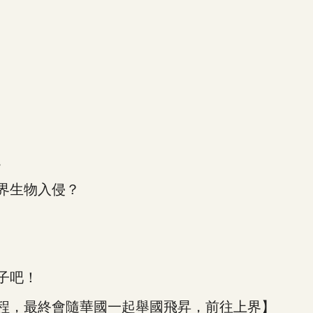
。
界生物入侵？
子吧！
程，最終會隨華國一起舉國飛昇，前往上界】