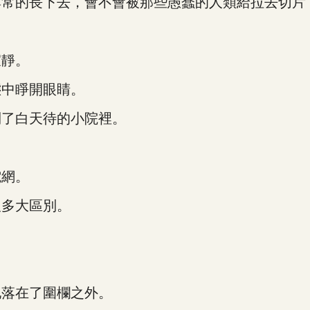
常的長下去，會不會被那些愚蠢的人類給拉去切片
靜。
中睜開眼睛。
了白天待的小院裡。
網。
多大區別。
落在了圍欄之外。