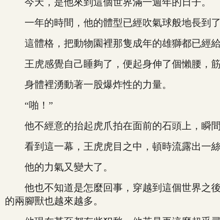
今天，是他來到這個世界滿一週年的日子。
一年的時間，他的體型已經吹氣球般地長到了
這體格，把動物園裡那隻成年的雄獅都已經給
王虎感覺自己睡夠了，便起身伸了個懶腰，筋
身體裡湧動著一股爆炸性的力量。
“啪！”
他不經意的抬起虎爪拍在面前的石頭上，瞬間
看到這一幕，王虎虎目之中，頓時流露出一絲
他的力氣又變大了。
他也不知道是怎麼回事，穿越到這個世界之後，
的兩腳獸也越來越多。