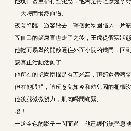
他現在甚至都有些犯愁，他若是再這麼超乎尋
一天時間悄然而過。
夜幕降臨，遊客散去，整個動物園陷入一片寂
等自己的鏟屎官也走了之後，王虎從假寐狀態
他輕而易舉的開啟通往外面小院的鐵門，回到
該真正活動活動了。
他所在的虎園圍欄足有五米高，頂部還帶著電
但在他眼裡，這玩意兒如今和幼兒園的柵欄沒
他後腿微微發力，肌肉瞬間繃緊。
嗖！
一道金色的影子一閃而過，他已經悄無聲息地