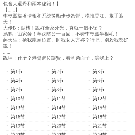
包含大還丹和兩本秘籍！】
【......】
李乾熙靠著情報和系統獎勵步步為營，橫推香江、隻手遮
天！
大佬B：臥槽！說好全家死光，真就一個不留？
烏鴉：冚家鏟！寧踩關公一百回，不碰李乾熙半根毛！
蔣天生：搶我龍頭位置、睡我女人方婷？行吧，別殺我都好
說！
......
靚坤：什麼？港督退位讓賢，看堂弟面子，讓我上？
第1节
第2节
第3节
第4节
第5节
第6节
第7节
第8节
第9节
第10节
第11节
第12节
第13节
第14节
第15节
第16节
第17节
第18节
第19节
第20节
第21节
第22节
第23节
第24节