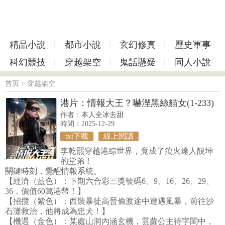
精品小說
都市小說
玄幻修真
歷史軍事
科幻競技
穿越架空
鬼話懸疑
同人小說
首页
>
穿越架空
港片：情報大王？嚇溼黑絲貓女(1-233)
作者：
本人全冰去甜
時間：2025-12-29
txt下載
線上閱讀
李乾熙穿越港綜世界，竟成了瀉火達人靚坤
的堂弟！
關鍵時刻，覺醒情報系統。
【經濟（藍色）：下期六合彩三獎號碼6、9、16、26、29、
36，價值60萬港幣！】
【招攬（紫色）：西裝暴徒高晉偷渡途中遭遇風暴，前往沙
石灘救治，他將成為忠犬！】
【機遇（金色）：某處山洞內涵玄機，雲蘿公主待字閨中，