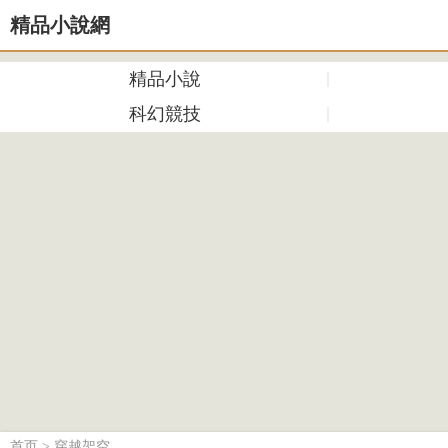
精品小說網
精品小說
科幻競技
首页
>
穿越架空