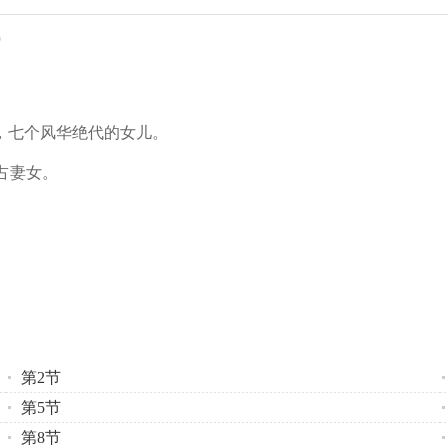
)
，七个风华绝代的女儿。
占妻女。
第2节
第5节
第8节