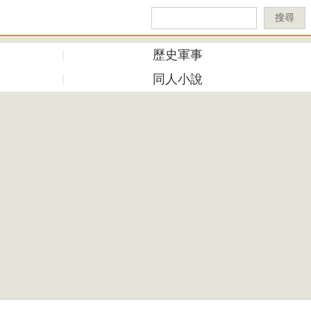
搜尋
歷史軍事
同人小說