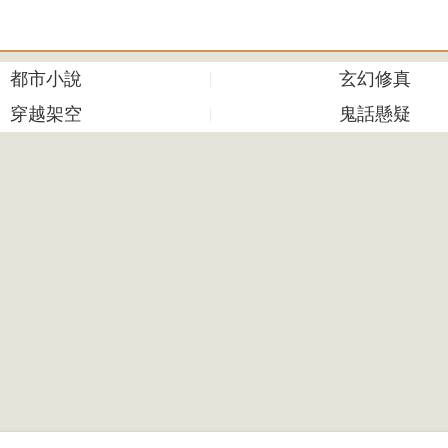
都市小說
玄幻修真
穿越架空
鬼話懸疑