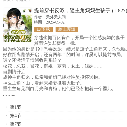
提前穿书反派，逼主角妈妈生孩子 (1-827
作者：
天外天人间
時間：2025-09-02
txt下载
線上閱讀
穿越坐拥百亿资产，开局一个性感妩媚的妻子
然而许昊却慌得一批。
因为他的身份是书中恶毒反派，结局是逆子主角归来，杀他霸
好在距离剧情开启，还有两年半的时间，许昊可以提前布局。
嗯？还激活了情绪收割系统？
校花，总裁，警花，御姐，萝莉，女王，姐妹……
当剧情开启——
战神主角归来，母亲和姐姐已经对许昊投怀送抱。
神医主角下山，看到未婚妻挺着大肚子。
重生主角见到白月光和青梅，她们已经各抱着一个婴儿。
……...
第1节
第4节
第7节